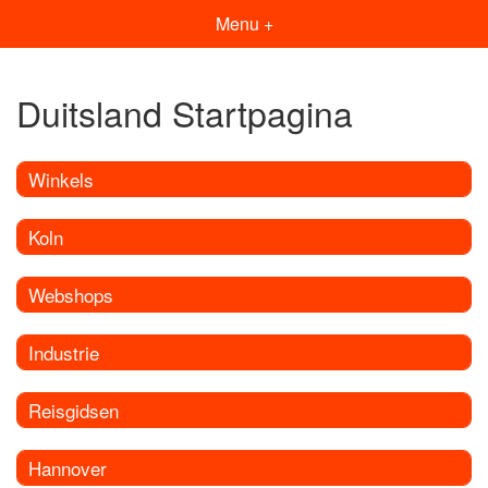
Menu +
Duitsland Startpagina
Winkels
Koln
Webshops
Industrie
Reisgidsen
Hannover